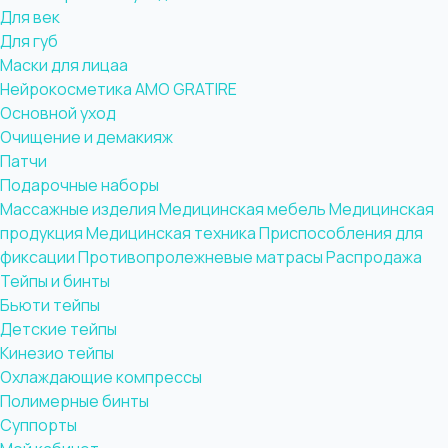
Для век
Для губ
Маски для лицаа
Нейрокосметика AMO GRATIRE
Основной уход
Очищение и демакияж
Патчи
Подарочные наборы
Массажные изделия
Медицинская мебель
Медицинская
продукция
Медицинская техника
Приспособления для
фиксации
Противопролежневые матрасы
Распродажа
Тейпы и бинты
Бьюти тейпы
Детские тейпы
Кинезио тейпы
Охлаждающие компрессы
Полимерные бинты
Суппорты