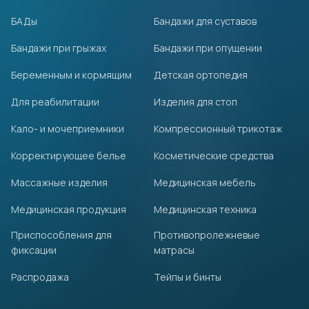
БАДы
Бандажи для суставов
Бандажи при грыжах
Бандажи при опущении
Беременным и кормящим
Детская ортопедия
Для реабилитации
Изделия для стоп
Кало- и мочеприемники
Компрессионный трикотаж
Корректирующее белье
Косметические средства
Массажные изделия
Медицинская мебель
Медицинская продукция
Медицинская техника
Приспособления для
Противопролежневые
фиксации
матрасы
Распродажа
Тейпы и бинты