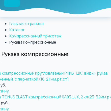
Главная страница
Каталог
Компрессионный трикотаж
Рукава компрессионные
Рукава компрессионные
в компрессионный кругловязаный РККВ "ЦК", вид 4- рукав
енный, с перчаткой (18-21 мм.рт.ст)
уб.
рзину
в TONUS ELAST компрессионный 0403 LUX, 2 кл(23-32мм.р.
 руб.
рзину