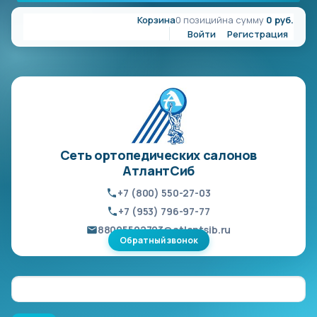
Корзина
0 позиций
на сумму
0 руб.
Войти
Регистрация
Сеть ортопедических салонов
АтлантСиб
+7 (800) 550-27-03
+7 (953) 796-97-77
88005502703@atlantsib.ru
Обратный звонок