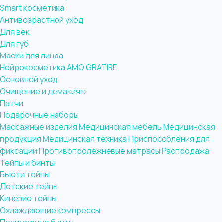
Smart косметика
Антивозрастной уход
Для век
Для губ
Маски для лицаа
Нейрокосметика AMO GRATIRE
Основной уход
Очищение и демакияж
Патчи
Подарочные наборы
Массажные изделия
Медицинская мебель
Медицинская
продукция
Медицинская техника
Приспособления для
фиксации
Противопролежневые матрасы
Распродажа
Тейпы и бинты
Бьюти тейпы
Детские тейпы
Кинезио тейпы
Охлаждающие компрессы