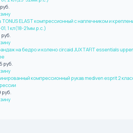
 руб.
рзину
в TONUS ELAST компрессионный с наплечником и креплен
01, 1 кл(18-21мм.р.с.)
 руб.
рзину
андаж на бедро и колено circaid JUXTAFIT essentials upper
ee
5 руб.
рзину
инированный компрессионный рукав mediven esprit 2 клас
рессии
9 руб.
рзину