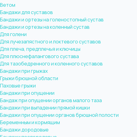
Ветом
Бандажи для суставов
Бандажи и ортезы на голеностопный сустав
Бандажи и ортезы на коленный сустав
Для голени
Для лучезапястного и локтевого суставов
Для плеча, предплечья и ключицы
Для плюснефалангового сустава
Для тазобедренного и коленного суставов
Бандажи при грыжах
Грыжи брюшной области
Паховые грыжи
Бандажи при опущении
Бандаж при опущении органов малого таза
Бандажи при выпадении прямой кишки
Бандажи при опущении органов брюшной полости
Беременным и кормящим
Бандажи дородовые