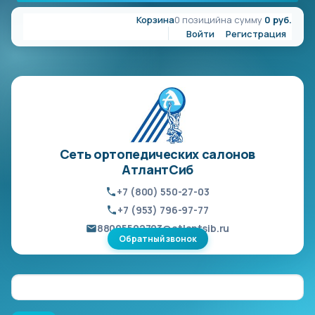
Корзина
0 позиций
на сумму
0 руб.
Войти
Регистрация
Сеть ортопедических салонов
АтлантСиб
+7 (800) 550-27-03
+7 (953) 796-97-77
88005502703@atlantsib.ru
Обратный звонок