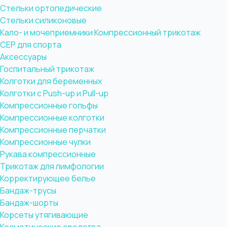
Стельки ортопедические
Стельки силиконовые
Кало- и мочеприемники
Компрессионный трикотаж
CEP для спорта
Аксессуары
Госпитальный трикотаж
Колготки для беременных
Колготки с Push-up и Pull-up
Компрессионные гольфы
Компрессионные колготки
Компрессионные перчатки
Компрессионные чулки
Рукава компрессионные
Трикотаж для лимфологии
Корректирующее белье
Бандаж-трусы
Бандаж-шорты
Корсеты утягивающие