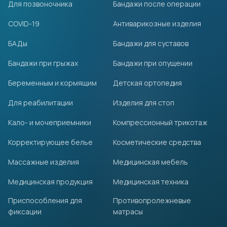
Для позвоночника
Бандажи после операции
COVID-19
Антиварикозные изделия
БАДы
Бандажи для суставов
Бандажи при грыжах
Бандажи при опущении
Беременным и кормящим
Детская ортопедия
Для реабилитации
Изделия для стоп
Кало- и мочеприемники
Компрессионный трикотаж
Корректирующее белье
Косметические средства
Массажные изделия
Медицинская мебель
Медицинская продукция
Медицинская техника
Приспособления для
Противопролежневые
фиксации
матрасы