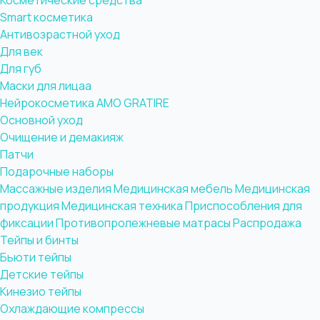
Косметические средства
Smart косметика
Антивозрастной уход
Для век
Для губ
Маски для лицаа
Нейрокосметика AMO GRATIRE
Основной уход
Очищение и демакияж
Патчи
Подарочные наборы
Массажные изделия
Медицинская мебель
Медицинская
продукция
Медицинская техника
Приспособления для
фиксации
Противопролежневые матрасы
Распродажа
Тейпы и бинты
Бьюти тейпы
Детские тейпы
Кинезио тейпы
Охлаждающие компрессы