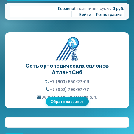
Корзина
0 позиций
на сумму
0 руб.
Войти
Регистрация
Сеть ортопедических салонов
АтлантСиб
+7 (800) 550-27-03
+7 (953) 796-97-77
88005502703@atlantsib.ru
Обратный звонок