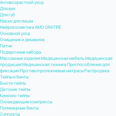
Антивозрастной уход
Для век
Для губ
Маски для лицаа
Нейрокосметика AMO GRATIRE
Основной уход
Очищение и демакияж
Патчи
Подарочные наборы
Массажные изделия
Медицинская мебель
Медицинская
продукция
Медицинская техника
Приспособления для
фиксации
Противопролежневые матрасы
Распродажа
Тейпы и бинты
Бьюти тейпы
Детские тейпы
Кинезио тейпы
Охлаждающие компрессы
Полимерные бинты
Суппорты