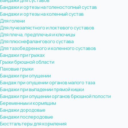
Бандажи для суставов
Бандажи и ортезы на голеностопный сустав
Бандажи и ортезы на коленный сустав
Для голени
Для лучезапястного и локтевого суставов
Для плеча, предплечья и ключицы
Для плюснефалангового сустава
Для тазобедренного и коленного суставов
Бандажи при грыжах
Грыжи брюшной области
Паховые грыжи
Бандажи при опущении
Бандаж при опущении органов малого таза
Бандажи при выпадении прямой кишки
Бандажи при опущении органов брюшной полости
Беременным и кормящим
Бандажи дородовые
Бандажи послеродовые
Бюстгальтеры для кормления