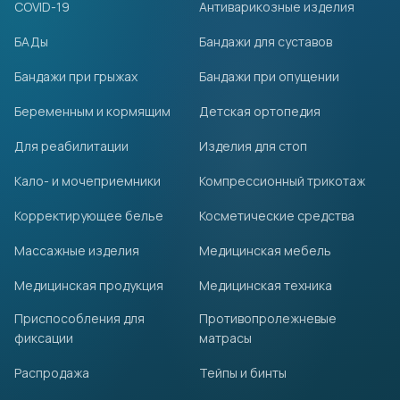
COVID-19
Антиварикозные изделия
БАДы
Бандажи для суставов
Бандажи при грыжах
Бандажи при опущении
Беременным и кормящим
Детская ортопедия
Для реабилитации
Изделия для стоп
Кало- и мочеприемники
Компрессионный трикотаж
Корректирующее белье
Косметические средства
Массажные изделия
Медицинская мебель
Медицинская продукция
Медицинская техника
Приспособления для
Противопролежневые
фиксации
матрасы
Распродажа
Тейпы и бинты