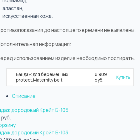
полиамид,
эластан,
искусственная кожа.
ротивопоказания до настоящего времени не выявлены.
ополнительная информация:
еред использованием изделие необходимо постирать.
Бандаж для беременных
6 909
Купить
protect.Maternity belt
руб.
Описание
ндаж дородовый Крейт Б-105
 руб.
орзину
ндаж дородовый Крейт Б-103