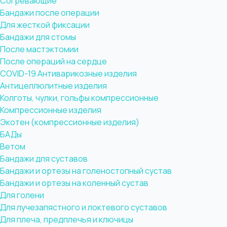
Согревающие
Бандажи после операции
Для жесткой фиксации
Бандажи для стомы
После мастэктомии
После операций на сердце
COVID-19
Антиварикозные изделия
Антицеллюлитные изделия
Колготы, чулки, гольфы компрессионные
Компрессионные изделия
Экотен (компрессионные изделия)
БАДы
Ветом
Бандажи для суставов
Бандажи и ортезы на голеностопный сустав
Бандажи и ортезы на коленный сустав
Для голени
Для лучезапястного и локтевого суставов
Для плеча, предплечья и ключицы