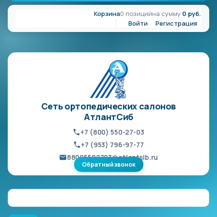
Корзина
0 позиций
на сумму
0 руб.
Войти
Регистрация
Сеть ортопедических салонов
АтлантСиб
+7 (800) 550-27-03
+7 (953) 796-97-77
88005502703@atlantsib.ru
Обратный звонок