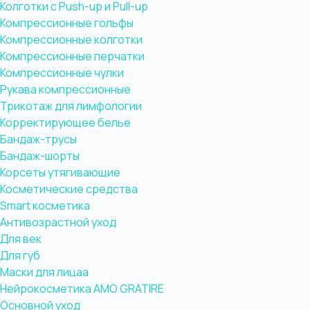
Колготки с Push-up и Pull-up
Компрессионные гольфы
Компрессионные колготки
Компрессионные перчатки
Компрессионные чулки
Рукава компрессионные
Трикотаж для лимфологии
Корректирующее белье
Бандаж-трусы
Бандаж-шорты
Корсеты утягивающие
Косметические средства
Smart косметика
Антивозрастной уход
Для век
Для губ
Маски для лицаа
Нейрокосметика AMO GRATIRE
Основной уход