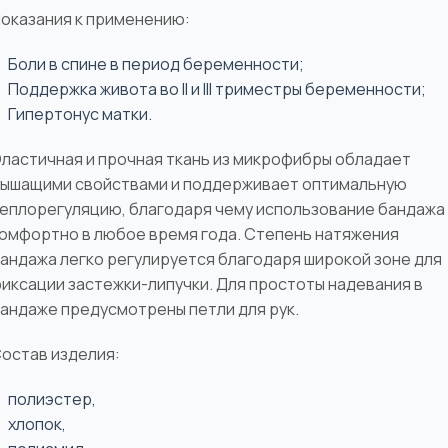
оказания к применению:
Боли в спине в период беременности;
Поддержка живота во II и III триместры беременности;
Гипертонус матки.
ластичная и прочная ткань из микрофибры обладает
ышащими свойствами и поддерживает оптимальную
еплорегуляцию, благодаря чему использование бандажа
омфортно в любое время года. Степень натяжения
андажа легко регулируется благодаря широкой зоне для
иксации застежки-липучки. Для простоты надевания в
андаже предусмотрены петли для рук.
остав изделия:
полиэстер,
хлопок,