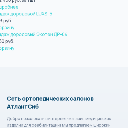
2 450 руб. за 1 шт
дробнее
ндаж дородовой LUXS-5
13 руб.
орзину
ндаж дородовый Экотен ДР-04
60 руб.
орзину
Сеть ортопедических салонов
АтлантСиб
Добро пожаловать в интернет-магазин медицинских
изделий для реабилитации! Мы предлагаем широкий