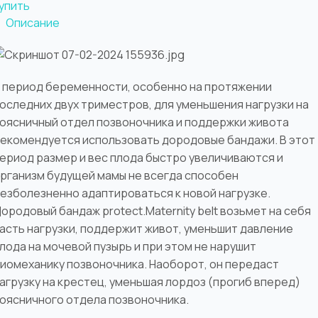
упить
Описание
 период беременности, особенно на протяжении
оследних двух триместров, для уменьшения нагрузки на
оясничный отдел позвоночника и поддержки живота
екомендуется использовать дородовые бандажи. В этот
ериод размер и вес плода быстро увеличиваются и
рганизм будущей мамы не всегда способен
езболезненно адаптироваться к новой нагрузке.
ородовый бандаж protect.Maternity belt возьмет на себя
асть нагрузки, поддержит живот, уменьшит давление
лода на мочевой пузырь и при этом не нарушит
иомеханику позвоночника. Наоборот, он передаст
агрузку на крестец, уменьшая лордоз (прогиб вперед)
оясничного отдела позвоночника.