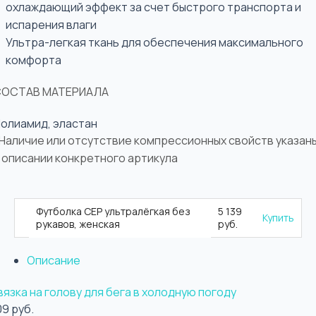
охлаждающий эффект за счет быстрого транспорта и
испарения влаги
Ультра-легкая ткань для обеспечения максимального
комфорта
СОСТАВ МАТЕРИАЛА
олиамид, эластан
Наличие или отсутствие компрессионных свойств указан
 описании конкретного артикула
Футболка CEP ультралёгкая без
5 139
Купить
рукавов, женская
руб.
Описание
язка на голову для бега в холодную погоду
09 руб.