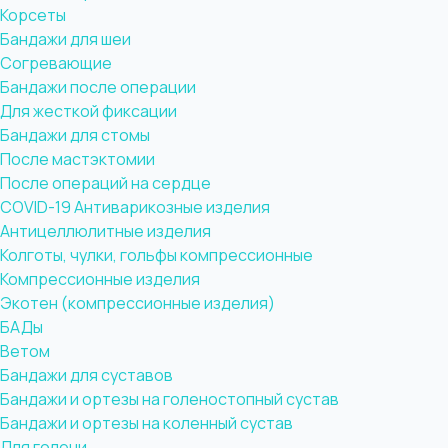
Корсеты
Бандажи для шеи
Согревающие
Бандажи после операции
Для жесткой фиксации
Бандажи для стомы
После мастэктомии
После операций на сердце
COVID-19
Антиварикозные изделия
Антицеллюлитные изделия
Колготы, чулки, гольфы компрессионные
Компрессионные изделия
Экотен (компрессионные изделия)
БАДы
Ветом
Бандажи для суставов
Бандажи и ортезы на голеностопный сустав
Бандажи и ортезы на коленный сустав
Для голени