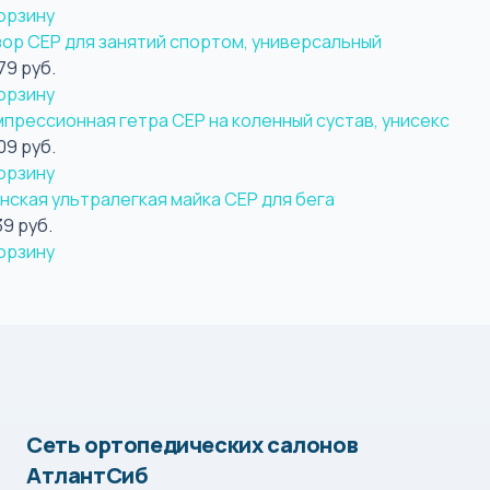
орзину
зор CEP для занятий спортом, универсальный
79 руб.
орзину
мпрессионная гетра CEP на коленный сустав, унисекс
09 руб.
орзину
нская ультралегкая майка CEP для бега
39 руб.
орзину
Сеть ортопедических салонов
АтлантСиб