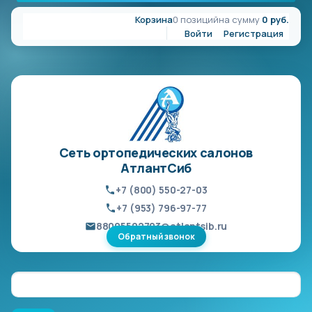
Корзина
0 позиций
на сумму
0 руб.
Войти
Регистрация
Сеть ортопедических салонов
АтлантСиб
+7 (800) 550-27-03
+7 (953) 796-97-77
88005502703@atlantsib.ru
Обратный звонок