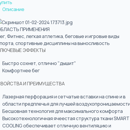
упить
Описание
ОБЛАСТЬ ПРИМЕНЕНИЯ
ег, Фитнес, легкая атлетика, беговые и игровые виды
порта, спортивные дисциплины на выносливость
КЛЮЧЕВЫЕ ЭФФЕКТЫ
Быстро сохнет, отлично "дышит"
Комфортнее бег
СВОЙСТВА И ПРЕИМУЩЕСТВА
Лазерная перфорация и сетчатые вставки на спине и в
области предплечья для лучшей воздухопроницаемост
Бесшовная технология для максимального комфорта
Высокотехнологичная ячеестая структура ткани SMART
COOLING обеспечивает отличную вентиляцию и