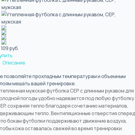
 109 руб.
упить
Описание
е позволяйте прохладным температурам и объемным
лоям мешать вашей тренировке.
тепленная мужская футболка CEP с длинным рукавом для
олодной погоды удобно надевается под любую футболку
EP, сохраняя тепло благодаря сочетанию материалов,
держивающим тепло. Вентиляционные отверстия спере
 по бокам футболки поддерживают движение воздуха,
тобы кожа оставалась свежей во время тренировки.