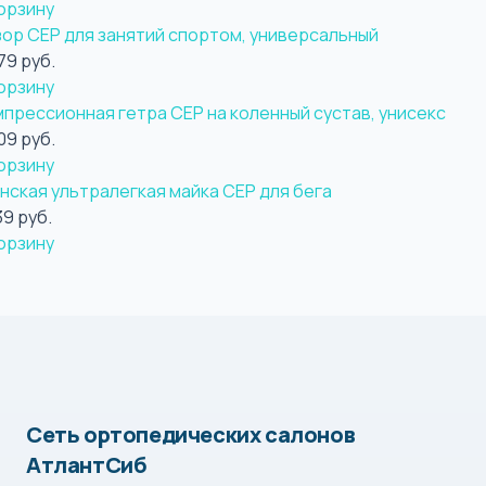
орзину
зор CEP для занятий спортом, универсальный
79 руб.
орзину
мпрессионная гетра CEP на коленный сустав, унисекс
09 руб.
орзину
нская ультралегкая майка CEP для бега
39 руб.
орзину
Сеть ортопедических салонов
АтлантСиб