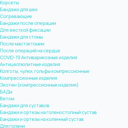
Корсеты
Бандажи для шеи
Согревающие
Бандажи после операции
Для жесткой фиксации
Бандажи для стомы
После мастэктомии
После операций на сердце
COVID-19
Антиварикозные изделия
Антицеллюлитные изделия
Колготы, чулки, гольфы компрессионные
Компрессионные изделия
Экотен (компрессионные изделия)
БАДы
Ветом
Бандажи для суставов
Бандажи и ортезы на голеностопный сустав
Бандажи и ортезы на коленный сустав
Для голени