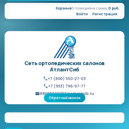
Корзина
0 позиций
на сумму
0 руб.
Войти
Регистрация
Сеть ортопедических салонов
АтлантСиб
+7 (800) 550-27-03
+7 (953) 796-97-77
88005502703@atlantsib.ru
Обратный звонок