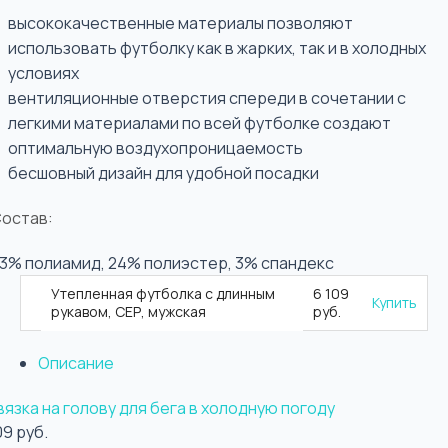
высококачественные материалы позволяют
использовать футболку как в жарких, так и в холодных
условиях
вентиляционные отверстия спереди в сочетании с
легкими материалами по всей футболке создают
оптимальную воздухопроницаемость
бесшовный дизайн для удобной посадки
остав:
3% полиамид, 24% полиэстер, 3% спандекс
Утепленная футболка с длинным
6 109
Купить
рукавом, СЕР, мужская
руб.
Описание
язка на голову для бега в холодную погоду
09 руб.