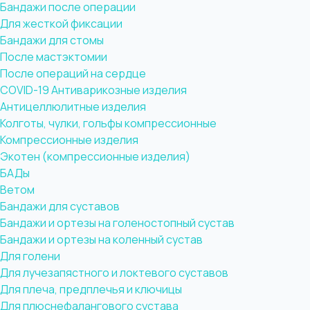
Бандажи после операции
Для жесткой фиксации
Бандажи для стомы
После мастэктомии
После операций на сердце
COVID-19
Антиварикозные изделия
Антицеллюлитные изделия
Колготы, чулки, гольфы компрессионные
Компрессионные изделия
Экотен (компрессионные изделия)
БАДы
Ветом
Бандажи для суставов
Бандажи и ортезы на голеностопный сустав
Бандажи и ортезы на коленный сустав
Для голени
Для лучезапястного и локтевого суставов
Для плеча, предплечья и ключицы
Для плюснефалангового сустава