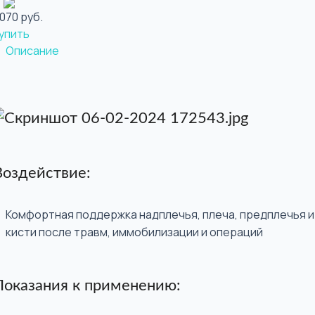
 070 руб.
упить
Описание
Воздействие:
Комфортная поддержка надплечья, плеча, предплечья и
кисти после травм, иммобилизации и операций
Показания к применению: