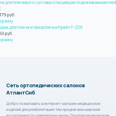
на для плечевого сустава отводящая подкачиваемая med
K
379 руб.
орзину
ндаж для плеча и предплечья Крейт F-229
60 руб.
орзину
Сеть ортопедических салонов
АтлантСиб
Добро пожаловать в интернет-магазин медицинских
изделий для реабилитации! Мы предлагаем широкий
ассортимент по адекватным ценам. Покупая медицинские