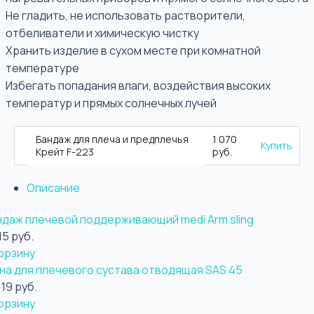
Не гладить, не использовать растворители,
отбеливатели и химическую чистку
Хранить изделие в сухом месте при комнатной
температуре
Избегать попадания влаги, воздействия высоких
температур и прямых солнечных лучей
Бандаж для плеча и предплечья
1 070
Купить
Крейт F-223
руб.
Описание
ндаж плечевой поддерживающий medi Arm sling
15 руб.
орзину
на для плечевого сустава отводящая SAS 45
119 руб.
орзину