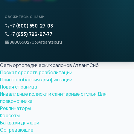
СВЯЖИТЕСЬ С НАМИ
+7 (800) 550-27-03
+7 (953) 796-97-77
88005502703@atlantsib.ru
Сеть ортопедических салонов АтлантСиб
Прокат средств реабелитации
Приспособления для фиксации
Новая страница
Инвалидные коляски и санитарные стулья
Для
позвоночника
Реклинаторы
Корсеты
Бандажи для шеи
Согревающие