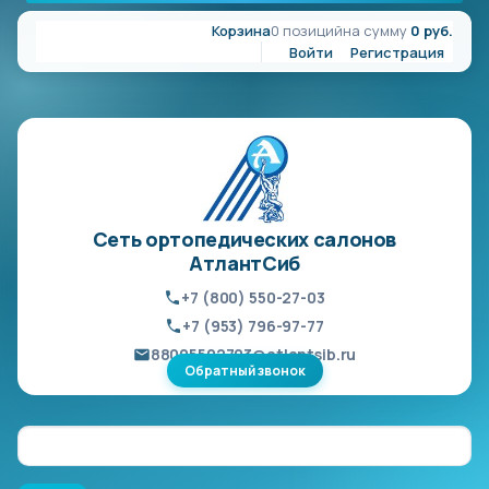
Корзина
0 позиций
на сумму
0 руб.
Войти
Регистрация
Сеть ортопедических салонов
АтлантСиб
+7 (800) 550-27-03
+7 (953) 796-97-77
88005502703@atlantsib.ru
Обратный звонок