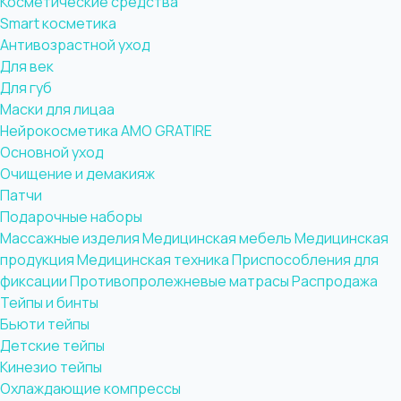
Косметические средства
Smart косметика
Антивозрастной уход
Для век
Для губ
Маски для лицаа
Нейрокосметика AMO GRATIRE
Основной уход
Очищение и демакияж
Патчи
Подарочные наборы
Массажные изделия
Медицинская мебель
Медицинская
продукция
Медицинская техника
Приспособления для
фиксации
Противопролежневые матрасы
Распродажа
Тейпы и бинты
Бьюти тейпы
Детские тейпы
Кинезио тейпы
Охлаждающие компрессы