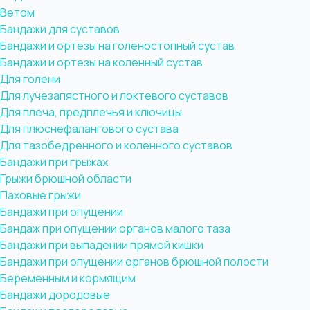
Ветом
Бандажи для суставов
Бандажи и ортезы на голеностопный сустав
Бандажи и ортезы на коленный сустав
Для голени
Для лучезапястного и локтевого суставов
Для плеча, предплечья и ключицы
Для плюснефалангового сустава
Для тазобедренного и коленного суставов
Бандажи при грыжах
Грыжи брюшной области
Паховые грыжи
Бандажи при опущении
Бандаж при опущении органов малого таза
Бандажи при выпадении прямой кишки
Бандажи при опущении органов брюшной полости
Беременным и кормящим
Бандажи дородовые