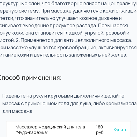
труктурные слои, что благотворно влияет на центральн
ервную систему. При массаже удаляются с кожи отживши
летки, что значительно улучшает кожное дыхание и
силивает выведение продуктов распада. Повышается
онус кожи, она становится гладкой, упругой, розовой и
истой. 2. Применяется для антицеллюлитного массажа.
ри массаже улучшается кровообращние, активизируется
итание кожи и деятельность заложенных в ней желез.
Способ применения:
Наденьте на руку и круговыми движениями делайте
массаж с применением геля для душа, либо крема/масла
для массажа
Массажер медицинский для тела
180
Купить
"Чудо-варежка"
руб.