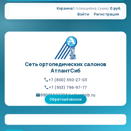
Корзина
0 позиций
на сумму
0 руб.
Войти
Регистрация
Сеть ортопедических салонов
АтлантСиб
+7 (800) 550-27-03
+7 (953) 796-97-77
88005502703@atlantsib.ru
Обратный звонок