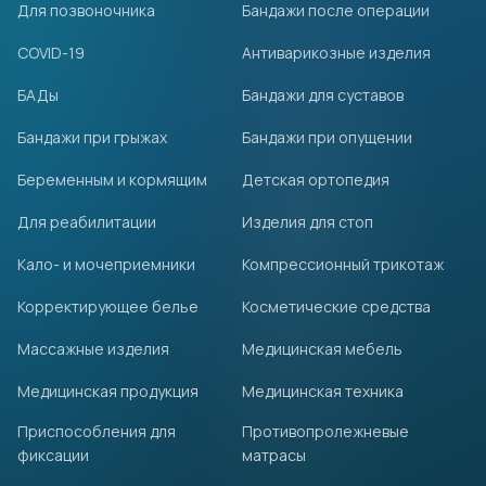
Для позвоночника
Бандажи после операции
COVID-19
Антиварикозные изделия
БАДы
Бандажи для суставов
Бандажи при грыжах
Бандажи при опущении
Беременным и кормящим
Детская ортопедия
Для реабилитации
Изделия для стоп
Кало- и мочеприемники
Компрессионный трикотаж
Корректирующее белье
Косметические средства
Массажные изделия
Медицинская мебель
Медицинская продукция
Медицинская техника
Приспособления для
Противопролежневые
фиксации
матрасы