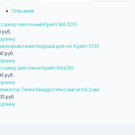
Описание
ссажер ленточный Крейт МА 3215
 руб.
орзину
лансировочная подушка для ног Крейт FC01
00 руб.
орзину
ссажер для спины Крейт МА4301
90 руб.
орзину
ликатор Ляпко Квадро плюс шаг игл 6,2 мм
00 руб.
орзину