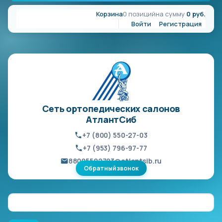
Корзина
0 позиций
на сумму
0 руб.
Войти
Регистрация
Сеть ортопедических салонов
АтлантСиб
+7 (800) 550-27-03
+7 (953) 796-97-77
88005502703@atlantsib.ru
Обратный звонок