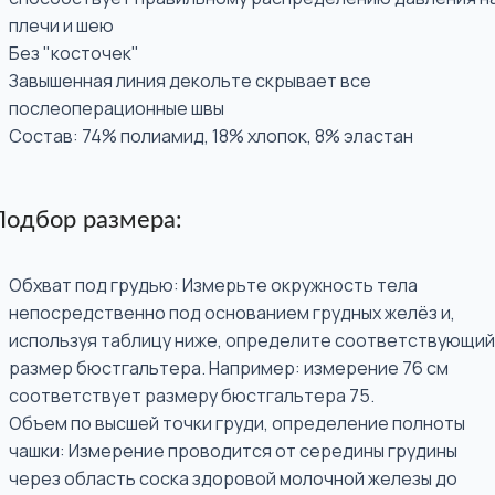
плечи и шею
Без "косточек"
Завышенная линия декольте скрывает все
послеоперационные швы
Состав: 74% полиамид, 18% хлопок, 8% эластан
Подбор размера:
Обхват под грудью: Измерьте окружность тела
непосредственно под основанием грудных желёз и,
используя таблицу ниже, определите соответствующий
размер бюстгальтера. Например: измерение 76 см
соответствует размеру бюстгальтера 75.
Объем по высшей точки груди, определение полноты
чашки: Измерение проводится от середины грудины
через область соска здоровой молочной железы до