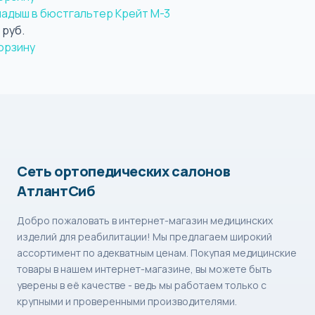
ладыш в бюстгальтер Крейт М-3
 руб.
орзину
Сеть ортопедических салонов
АтлантСиб
Добро пожаловать в интернет-магазин медицинских
изделий для реабилитации! Мы предлагаем широкий
ассортимент по адекватным ценам. Покупая медицинские
товары в нашем интернет-магазине, вы можете быть
уверены в её качестве - ведь мы работаем только с
крупными и проверенными производителями.