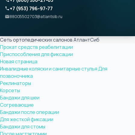
+7 (800) 550-27-03
+7 (953) 796-97-77
88005502703@atlantsib.ru
Сеть ортопедических салонов АтлантСиб
Прокат средств реабелитации
Приспособления для фиксации
Новая страница
Инвалидные коляски и санитарные стулья
Для
позвоночника
Реклинаторы
Корсеты
Бандажи для шеи
Согревающие
Бандажи после операции
Для жесткой фиксации
Бандажи для стомы
После мастэктомии