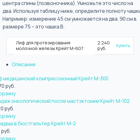
центра спины (позвоночника). Умножьте это число на
два. Используя таблицу ниже, определите полноту чашки
Например: измерение 45 см умножается на два. 90 см в
размере 75 – это чашка В.
Лиф для протезирования
2 240
Купить
молочной железы Крейт М-607
руб.
Описание
ф медицинский компрессионный Крейт М-300
70 руб.
орзину
ндаж онкологический после мастэктомии Крейт М-102
10 руб.
орзину
ладыш в бюстгальтер Крейт М-2
 руб.
орзину