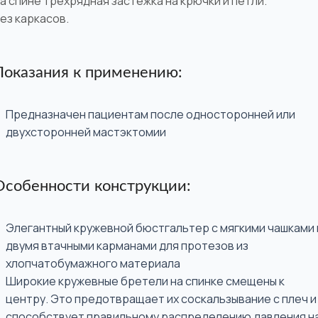
а спине трёхрядная застёжка на крючки и петли.
ез каркасов.
Показания к применению:
Предназначен пациентам после односторонней или
двухсторонней мастэктомии
Особенности конструкции:
Элегантный кружевной бюстгальтер с мягкими чашками 
двумя втачными карманами для протезов из
хлопчатобумажного материала
Широкие кружевные бретели на спинке смещены к
центру. Это предотвращает их соскальзывание с плеч и
способствует правильному распределению давления н