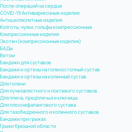
После операций на сердце
COVID-19
Антиварикозные изделия
Антицеллюлитные изделия
Колготы, чулки, гольфы компрессионные
Компрессионные изделия
Экотен (компрессионные изделия)
БАДы
Ветом
Бандажи для суставов
Бандажи и ортезы на голеностопный сустав
Бандажи и ортезы на коленный сустав
Для голени
Для лучезапястного и локтевого суставов
Для плеча, предплечья и ключицы
Для плюснефалангового сустава
Для тазобедренного и коленного суставов
Бандажи при грыжах
Грыжи брюшной области