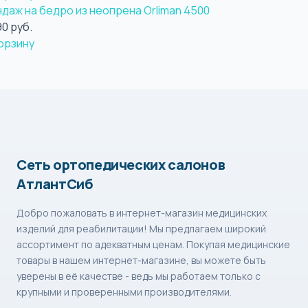
даж на бедро из неопрена Orliman 4500
90 руб.
орзину
Сеть ортопедических салонов
АтлантСиб
Добро пожаловать в интернет-магазин медицинских
изделий для реабилитации! Мы предлагаем широкий
ассортимент по адекватным ценам. Покупая медицинские
товары в нашем интернет-магазине, вы можете быть
уверены в её качестве - ведь мы работаем только с
крупными и проверенными производителями.