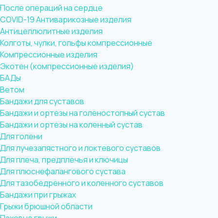
После операций на сердце
COVID-19
Антиварикозные изделия
Антицеллюлитные изделия
Колготы, чулки, гольфы компрессионные
Компрессионные изделия
Экотен (компрессионные изделия)
БАДы
Ветом
Бандажи для суставов
Бандажи и ортезы на голеностопный сустав
Бандажи и ортезы на коленный сустав
Для голени
Для лучезапястного и локтевого суставов
Для плеча, предплечья и ключицы
Для плюснефалангового сустава
Для тазобедренного и коленного суставов
Бандажи при грыжах
Грыжи брюшной области