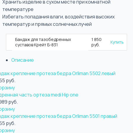
Хранить изделие в сухом месте при комнатной
температуре
Избегать попадания влаги, воздействия высоких
температур и прямых солнечных лучей
Бандаж для тазобедренных
1 850
Купить
суставов Крейт Б-831
руб.
Описание
ндаж крепление протеза бедра Orliman 5502 левый
55 руб.
орзину
ренная часть ортеза medi Hip one
989 руб.
орзину
ндаж крепление протеза бедра Orliman 5501 правый
55 руб.
орзину