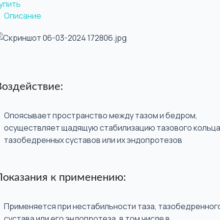
упить
Описание
Воздействие:
Опоясывает пространство между тазом и бедром,
осуществляет щадящую стабилизацию тазового кольца
тазобедренных суставов или их эндопротезов
Показания к применению:
Применяется при нестабильности таза, тазобедренног
сустава или его эндопротеза, в том числе в