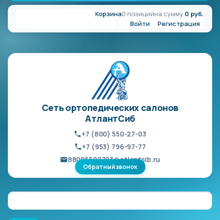
Корзина
0 позиций
на сумму
0 руб.
Войти
Регистрация
Сеть ортопедических салонов
АтлантСиб
+7 (800) 550-27-03
+7 (953) 796-97-77
88005502703@atlantsib.ru
Обратный звонок