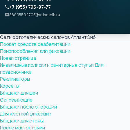
+7 (953) 796-97-77
88005502703@atlantsib.ru
Сеть ортопедических салонов АтлантСиб
Прокат средств реабелитации
Приспособления для фиксации
Новая страница
Инвалидные коляски и санитарные стулья
Для
позвоночника
Реклинаторы
Корсеты
Бандажи для шеи
Согревающие
Бандажи после операции
Для жесткой фиксации
Бандажи для стомы
После мастэктомии